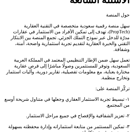
الأسئلة الشائعة
حول المنصة
سهل منصة رقمية سعودية متخصصة في التقنية العقارية
(PropTech)، تهدف إلى تمكين الأفراد من الاستثمار في عقارات
مدرّة للدخل عبر نموذج التملك الجزئي. تجمع المنصة بين الابتكار
التقني والخبرة العقارية لتقديم تجربة استثمارية واضحة، آمنة،
وشفافة.
تعمل سهل ضمن الإطار التنظيمي المعتمد في المملكة العربية
السعودية، وتوفر للمستثمرين وصولًا مباشرًا إلى فرص عقارية
مختارة بعناية، مع معلومات تفصيلية، تقارير دورية، وآليات استثمار
وتخارج منظمة.
تركّز المنصة على:
١- تبسيط تجربة الاستثمار العقاري وجعلها في متناول شريحة أوسع
من المجتمع.
٢- تعزيز الشفافية والإفصاح في جميع مراحل الاستثمار.
٣- تمكين المستثمر من متابعة استثماراته وإدارة محفظته بسهولة